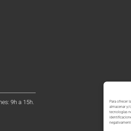
nes: 9h a 15h.
Para ofrecer 
almacenar y/o
tecnologías n
identificacion
negativamente 