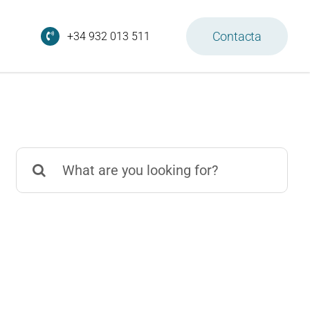
Contacta
+34 932 013 511
Search
for: