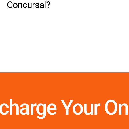
Concursal?
rcharge Your On