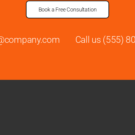
Book a Free Consultation
es@company.com
Call us
(555) 8