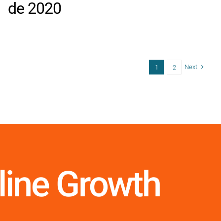
de 2020
Next
1
2
line Growth