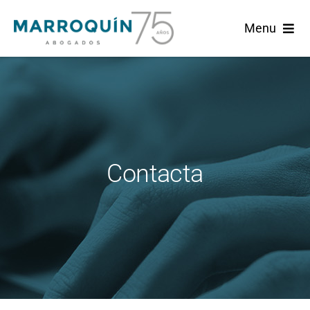
Skip
Menu
to
content
Home
Marroquín
Áreas de Práctica
Contacta
Actualidad
Español