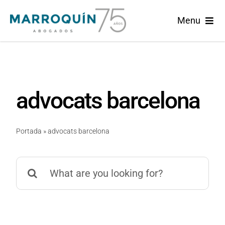
Skip
Menu
to
content
Home
Marroquin
advocats barcelona
Àrees de Pràctica
Portada
»
advocats barcelona
Actualitat
Search
Català
for: