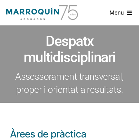
Skip
Menu
to
content
Home
Despatx
Marroquin
multidisciplinari
Àrees de Pràctica
Assessorament transversal,
Actualitat
proper i orientat a resultats.
Català
Àrees de pràctica