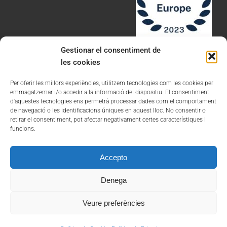
Gestionar el consentiment de
les cookies
Per oferir les millors experiències, utilitzem tecnologies com les cookies per
emmagatzemar i/o accedir a la informació del dispositiu. El consentiment
d'aquestes tecnologies ens permetrà processar dades com el comportament
de navegació o les identificacions úniques en aquest lloc. No consentir o
Avís Legal
retirar el consentiment, pot afectar negativament certes característiques i
funcions.
Política de Privadesa
Política de Cookies
Accepto
Denega
Veure preferències
©2026 Tots els drets reservats. Marroquín Abogados, S.L.P.