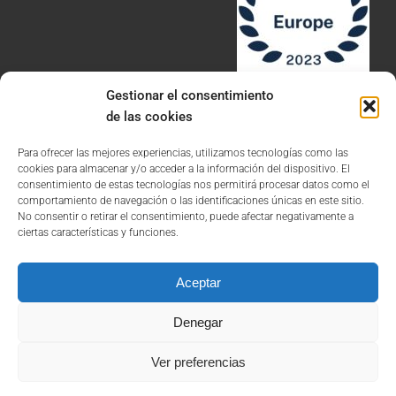
Gestionar el consentimiento
de las cookies
Para ofrecer las mejores experiencias, utilizamos tecnologías como las
cookies para almacenar y/o acceder a la información del dispositivo. El
consentimiento de estas tecnologías nos permitirá procesar datos como el
comportamiento de navegación o las identificaciones únicas en este sitio.
Aviso Legal
No consentir o retirar el consentimiento, puede afectar negativamente a
ciertas características y funciones.
Política de Privacidad
Política de Cookies
Aceptar
Denegar
Ver preferencias
©2025 Todos los derechos reservados. Marroquín Abogados, S.L.P.