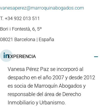
vanesaperez@marroquinabogados.com
T. +34 932 013 511
Bori i Fontestà, 6, 5º
08021 Barcelona | España
EXPERIENCIA
Vanesa Pérez Paz se incorporó al
despacho en el año 2007 y desde 2012
es socia de Marroquín Abogados y
responsable del área de Derecho
Inmobiliario y Urbanismo.