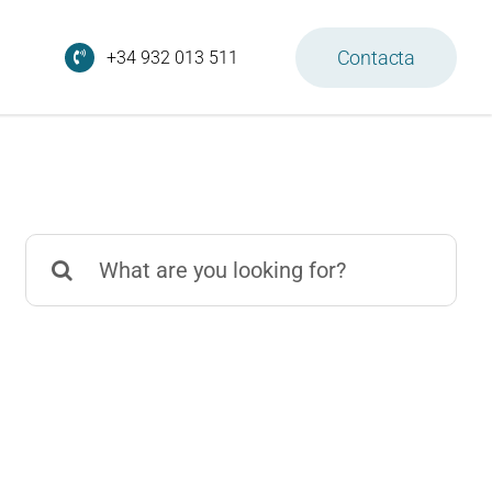
Contacta
+34 932 013 511
Search
for: