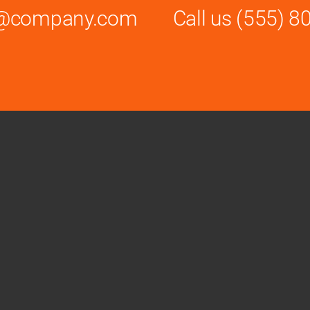
es@company.com
Call us
(555) 8