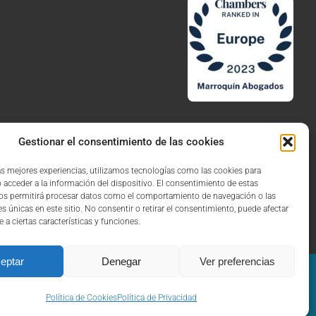
Gestionar el consentimiento de las cookies
las mejores experiencias, utilizamos tecnologías como las cookies para
 acceder a la información del dispositivo. El consentimiento de estas
Aviso Legal
Política de Privacidad
Política de Cookies
os permitirá procesar datos como el comportamiento de navegación o las
es únicas en este sitio. No consentir o retirar el consentimiento, puede afectar
a ciertas características y funciones.
eptar
Denegar
Ver preferencias
+34 932 013 511
marroquin@marroquinabogados.com
Política de Cookies
Política de Privacidad