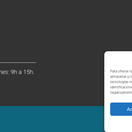
nes: 9h a 15h.
Para ofrecer 
almacenar y/o
tecnologías n
identificacion
negativamente 
Ac
Llámanos 