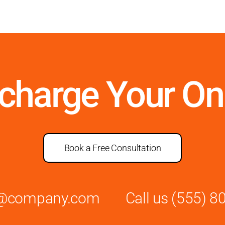
rcharge Your On
Book a Free Consultation
es@company.com
Call us
(555) 8