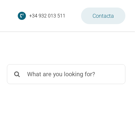
Contacta
+34 932 013 511
Search
for: