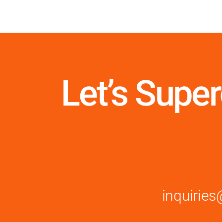
Let’s Supe
inquiri