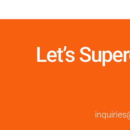
Let’s Supe
inquiri