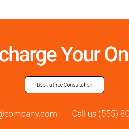
rcharge Your On
Book a Free Consultation
es@company.com
Call us
(555) 8