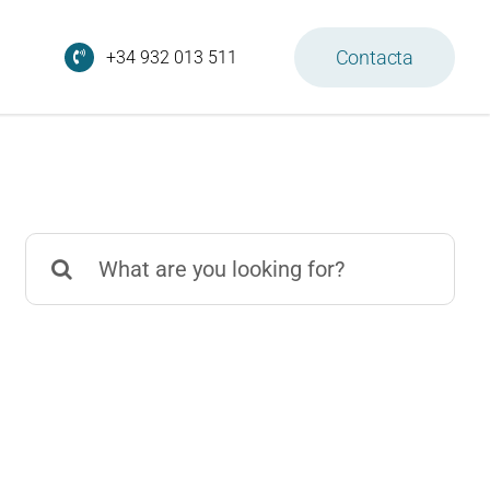
Contacta
+34 932 013 511
Search
for: