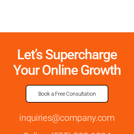
Let’s Supercharge
Your Online Growth
Book a Free Consultation
inquiries@company.com